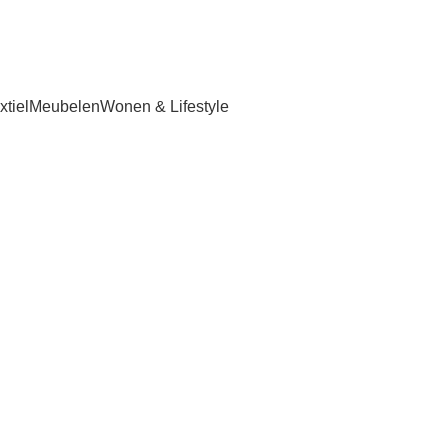
tiel
Meubelen
Wonen & Lifestyle
 art base ge
beschermings
ten nagels na