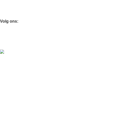
Kaarsen & geuren
Kaarsen & Geuren
Volg ons:
Download Onze App:
Ontvang 10% korting op je eerste aankoop
JaquetHome
© 2025 | Designed with ❤️ in Europe
Privacy Policy