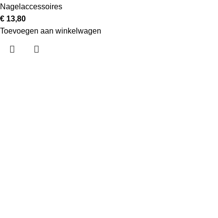
Nagelaccessoires
€
13,80
Toevoegen aan winkelwagen
Handige links
Categorieën
Over ons
Contact