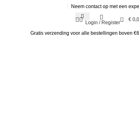
Neem contact op met een expe
0
€
0,
Login / Register
Gratis verzending voor alle bestellingen boven €
l manicure
stickers
il print