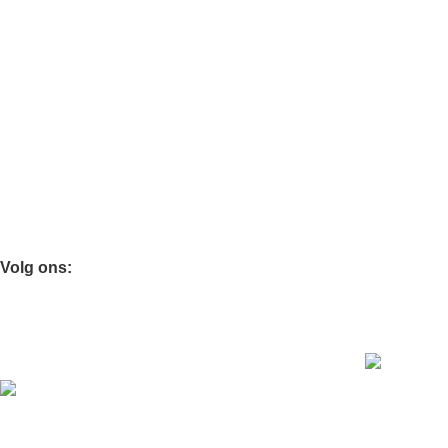
Kussenslopen
Dekbedovertrekken
Nail Art
Verlichting
Nagelprinter
Potten & vazen
Kaarsen & geuren
Kaarsen & Geuren
Volg ons:
Download Onze App:
Ontvang 10% korting op je eerste aankoop
JaquetHome
© 2025 | Designed with ❤️ in Europe