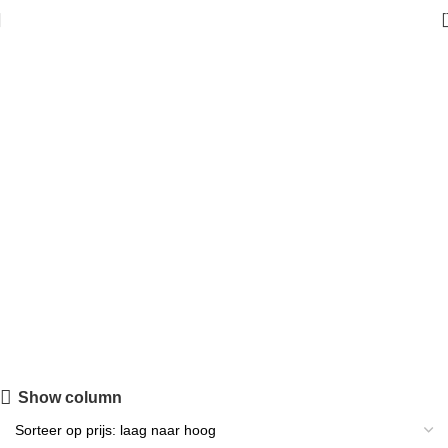
luxe beddengoed zachte
dekbedovertrek premium
katoen beddengoed
kussensloop katoen cadeau
voor vrouw slaapcomfort
hotelkwaliteit beddengoed
paarse slaapkamer stijlvolle
tint van voor zachte
Show column