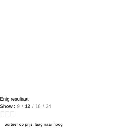
cadeau voo
hotelkwalit
slaapkamer s
zacht zach
Enig resultaat
Show
9
12
18
24