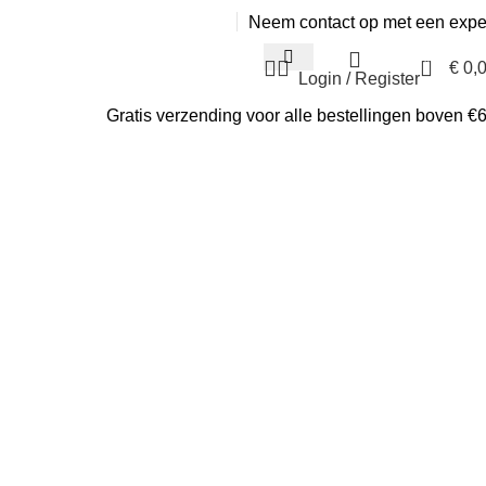
Neem contact op met een expe
0
€
0,
Login / Register
Gratis verzending voor alle bestellingen boven €
 katoen
p katoen