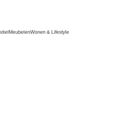
tiel
Meubelen
Wonen & Lifestyle
ngoed zachte
trek premium
 kussensloo