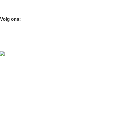
Kaarsen & geuren
Kaarsen & Geuren
Volg ons:
Download Onze App:
Ontvang 10% korting op je eerste aankoop
JaquetHome
© 2025 | Designed with ❤️ in Europe
Privacy Policy