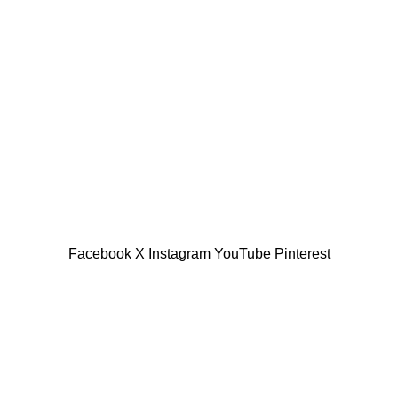
Facebook
X
Instagram
YouTube
Pinterest
Shop
Wishlist
0
Cart
My account